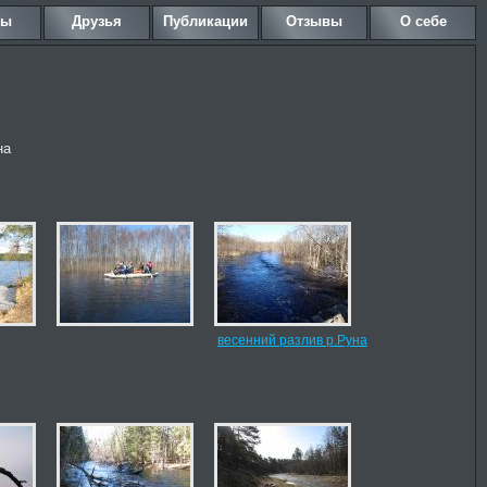
ны
Друзья
Публикации
Отзывы
О себе
на
весенний разлив р.Руна