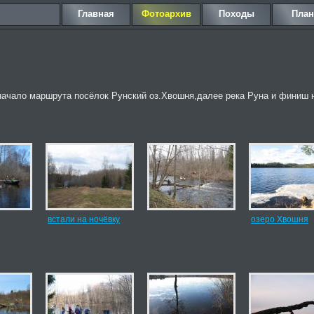
Главная
Фотоархив
Походы
Пла
 начало маршрута посёлок Рунский оз.Хвошня,далее река Руна и финиш 
встали на ночёвку
озеро Хвошня