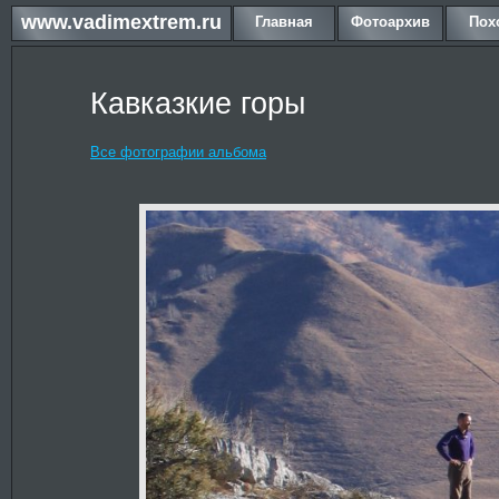
www.vadimextrem.ru
Главная
Фотоархив
Пох
Кавказкие горы
Все фотографии альбома