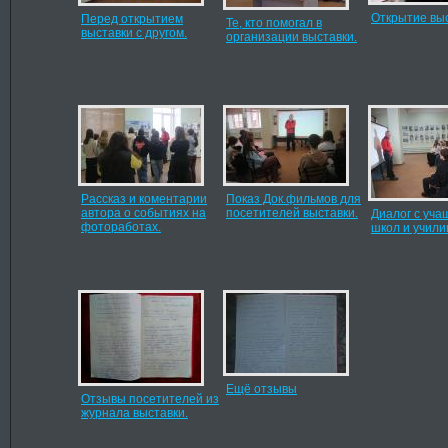
Открытие вы
Перед открытием
Те, кто помогал в
выставки с другом.
организации выставки.
Рассказ и коментарии
Показ Док.фильмов для
автора о событиях на
посетителей выставки.
Диалог с уч
фотоработах.
школ и учили
Ещё отзывы
Отзывы посетителей из
журнала выставки.