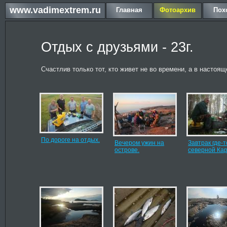
www.vadimextrem.ru
Главная
Фотоархив
Пох
Отдых с друзьями - 23г.
Счастлив только тот, кто живет не во времени, а в настоящ
По дороге на отдых.
Вечером ужин на
Завтрак где-т
острове.
северной Кар