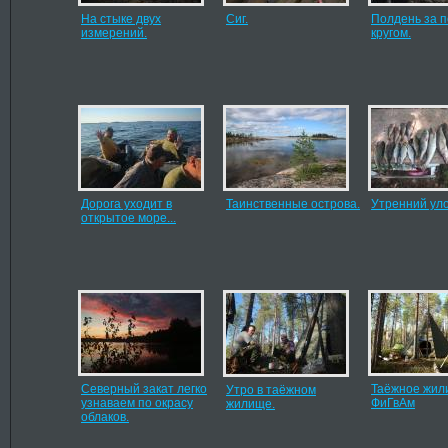
На стыке двух
Сиг.
Полдень за 
измерений.
кругом.
Дорога уходит в
Таинственные острова.
Утренний уло
открытое море...
Северный закат легко
Таёжное жил
Утро в таёжном
узнаваем по окрасу
ФиГвАм
жилище.
облаков.