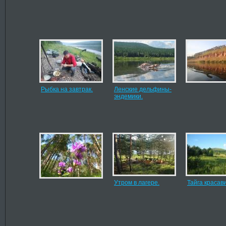
Рыбка на завтрак.
Ленские дельфины-
эндемики.
Утром в лагере.
Тайга красав