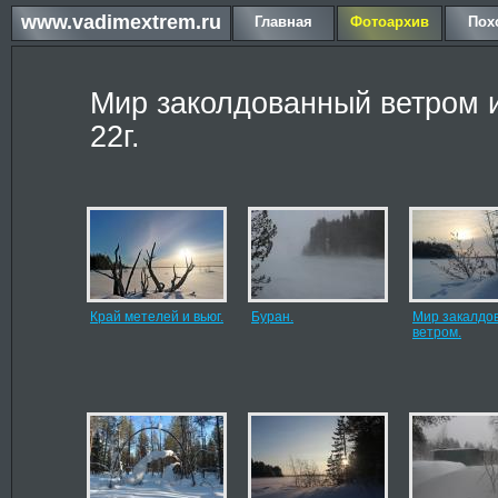
www.vadimextrem.ru
Главная
Фотоархив
Пох
Мир заколдованный ветром и
22г.
Край метелей и вьюг.
Буран.
Мир закалдо
ветром.