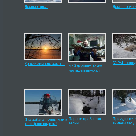
Лесные арки.
Дом на опушк
БУРАН перед
Краски зимнего заката.
Мой дедушка таких
мальков выпускал!
Первые проблески
Причуды ветр
Эта забава лучше, чем в
весны.
зимнем лесу.
телефоне сидеть !