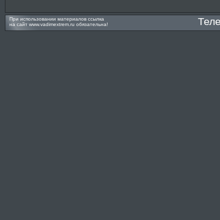
Тел
При использовании материалов ссылка
на сайт
www.vadimextrem.ru
обязательна!