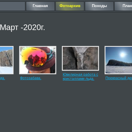
Главная
Фотоархив
Походы
Пла
Март -2020г.
Ювелирная работа с
да.
Фотозабава.
Прекрасный де
кристаллами льда.