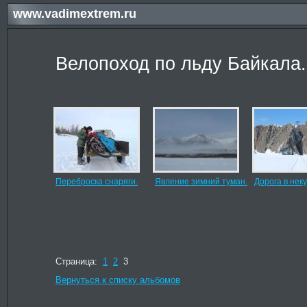
www.vadimextrem.ru
Велопоход по льду Байкала.
Переброска снаряги.
Явление зимний туман.
Дорога в неку
Страница:
1
2
3
Вернуться к списку альбомов