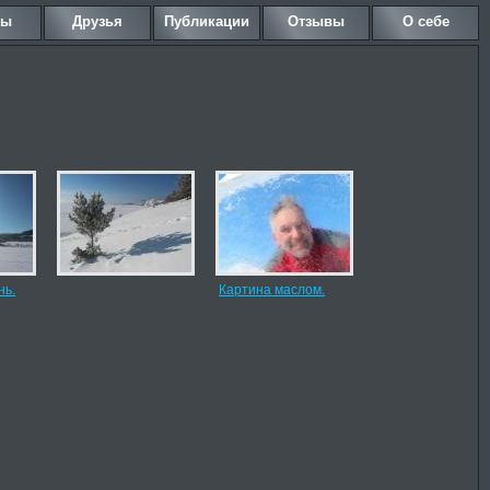
ны
Друзья
Публикации
Отзывы
О себе
нь.
Картина маслом.