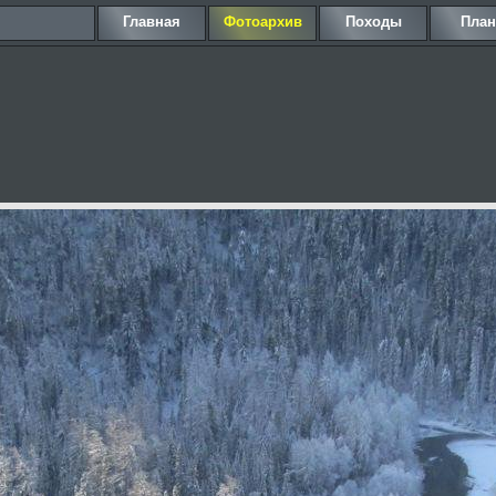
Главная
Фотоархив
Походы
Пла
.