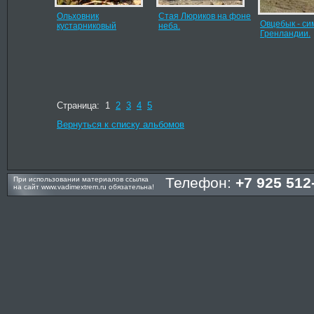
Ольховник
Стая Люриков на фоне
Овцебык - си
кустарниковый
неба.
Гренландии.
Страница: 1
2
3
4
5
Вернуться к списку альбомов
Телефон:
+7 925 512
При использовании материалов ссылка
на сайт
www.vadimextrem.ru
обязательна!