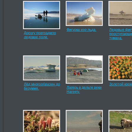
Фигурка изо льда.
Ледовые фиг
Дорогу преградило
проступающи
ледовое поле.
тумана.
Лёд многообразен до
Золотой коре
Лагерь в дельте реки
безумия.
Hareelv.