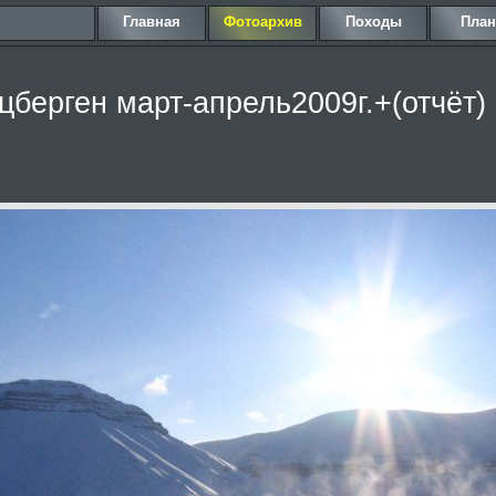
Главная
Фотоархив
Походы
Пла
берген март-апрель2009г.+(отчёт)