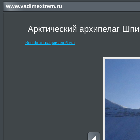
www.vadimextrem.ru
Арктический архипелаг Шпиц
Все фотографии альбома