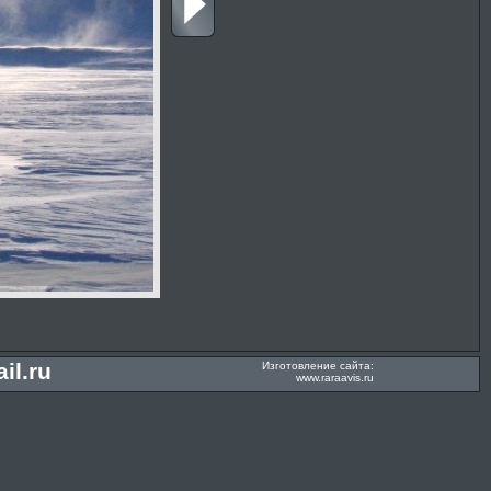
il.ru
Изготовление сайта:
www.raraavis.ru