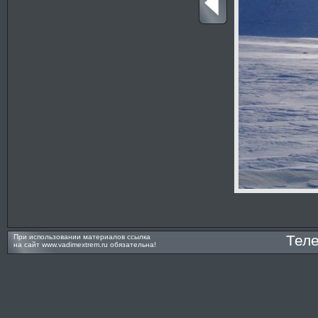
Тел
При использовании материалов ссылка
на сайт
www.vadimextrem.ru
обязательна!