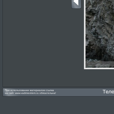
Тел
При использовании материалов ссылка
на сайт
www.vadimextrem.ru
обязательна!