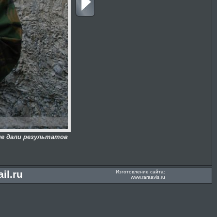
не дали результатов
il.ru
Изготовление сайта:
www.raraavis.ru