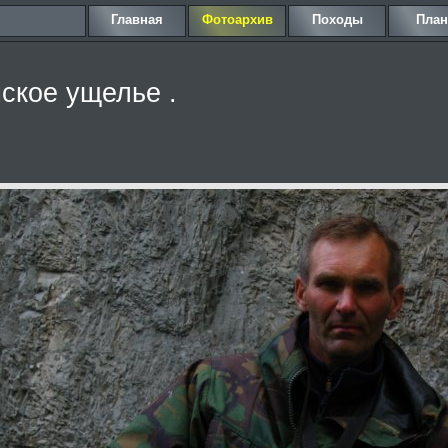
Главная
Фотоархив
Походы
Пла
ское ущелье .