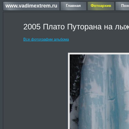
www.vadimextrem.ru
Главная
Фотоархив
Пох
2005 Плато Путорана на лыж
Все фотографии альбома